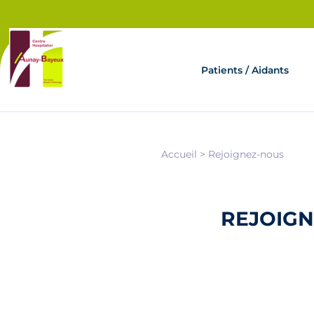
Aller au contenu principal
Panneau de gestion des cookies
Patients / Aidants
Accueil
>
Rejoignez-nous
REJOIG