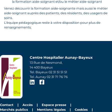
la formation aide-soignant et/ou le métier aide-soignant
Venez découvrir la formation aide-soignante mais aussi le métier
aide-soignant auprès des patients, des résidents, des usagers de
soins.
L’équipe pédagogique reste à votre disposition pour plus de
renseignements.
Centre Hospitalier Aunay-Bayeux
13 Rue de Nesmond,
14 400 Bayeux
Tel. Bayeux 02 31 51 51 51
Tel. Aunay 02 31 71 76 76
LinkedIn
Facebook
Contact
Accès
Espace presse
Marchés publics
Mentions légales
Cookies