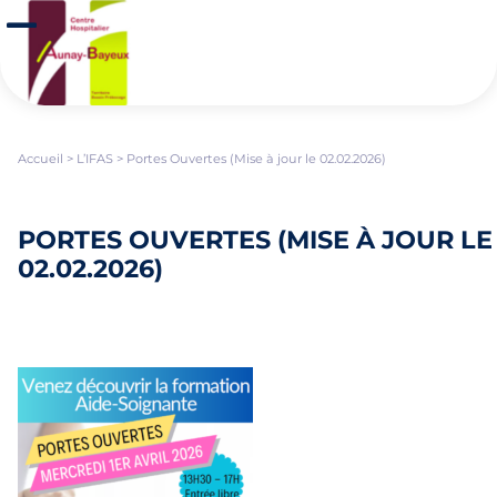
Aller au contenu principal
Panneau de gestion des cookies
Ouvrir/Fermer le menu
Accueil
>
L’IFAS
>
Portes Ouvertes (Mise à jour le 02.02.2026)
PORTES OUVERTES (MISE À JOUR LE
02.02.2026)