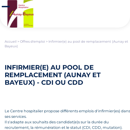
Aller au contenu principal
Panneau de gestion des cookies
Ouvrir/Fermer le menu
Accueil
>
Offres d'emploi
>
Infirmier(e) au pool de remplacement (Aunay et
Bayeux)
INFIRMIER(E) AU POOL DE
REMPLACEMENT (AUNAY ET
BAYEUX) - CDI OU CDD
Le Centre hospitalier propose différents emplois d'infirmier(es) dan
ses services.
Il s'adapte aux souhaits des candidat(e)s sur la durée du
recrutement, la rémunération et le statut (CDI, CDD, mutation).